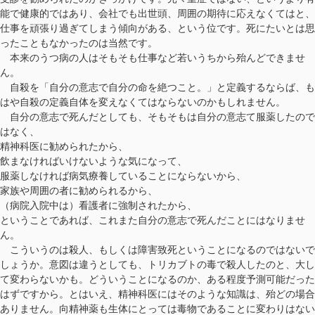
能で健康的ではあり、会社でも出世頭、周囲の期待に応えなくてはと、
仕事を頑張り過ぎてしまう傾向がある、という位です。死にたいとは思
ったこともなかったのは当然です。
本来のうつ病の人はそもそも仕事など若いうちから殆んどできませ
ん。
自殺を「自分の意志で自分の命を絶つこと。」と定義するならば、も
はや自殺の定義自体を変えなくてはならないのかもしれません。
自分の意志で死んだとしても、そもそもは自分の意志て服薬したので
はなく、
精神科医に勧められたから、
飲まなければいけないような気になって、
服薬しなければ病気療養していることにならないから、
家族や周囲の者に勧められるから、
（病院入院中は）看護者に強制されたから、
ということであれば、これまた自分の意志で死んだことにはなりませ
ん。
こういうのは殺人、もしくは障害致死ということになるのではないで
しょうか。意図は違うとしても、トリカブトの毒で殺人したのと、大し
て変わらないかも。どういうことになるのか、ある程度予測可能だった
はずですから。とはいえ、精神科医にはそのような知識は、殆どの場合
ありません。向精神薬も生体にとっては毒物であることに変わりはない