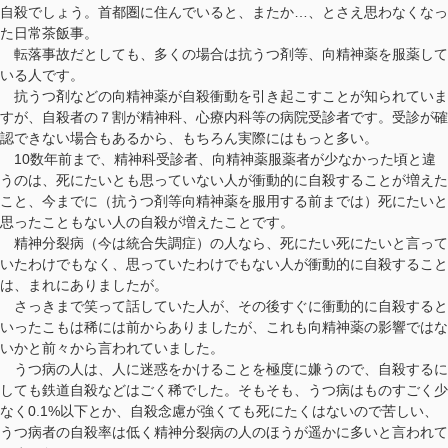
自殺でしょう。首都圏に住んでいると、またか…、とさえ思わなくなっ
た日常茶飯事。
転落事故だとしても、多くの場合は抗うつ剤等、向精神薬を服薬して
いる人です。
抗うつ剤などの向精神薬が自殺衝動を引き起こすことが知られていま
すが、自殺者の７割が精神科、心療内科等の病院受診者です。受診が確
認できない場合もあるから、もちろん実際にはもっと多い。
10数年前まで、精神科受診者、向精神薬服薬者が少なかった頃と違
うのは、死にたいとも思っていない人が衝動的に自殺することが増えた
こと、今までに（抗うつ剤等向精神薬を服用する前までは）死にたいと
思ったこともない人の自殺が増えたことです。
精神分裂病（今は統合失調症）の人なら、死にたい死にたいと言って
いたわけでもなく、思っていたわけでもない人が衝動的に自殺すること
は、まれにありましたが。
さっきまで笑って話していた人が、その後すぐに衝動的に自殺すると
いったこもは稀には前からありましたが、これも向精神薬の影響ではな
いかと前々から言われていました。
うつ病の人は、人に迷惑をかけることを極度に嫌うので、自殺するに
しても鉄道自殺などはごく稀でした。そもそも、うつ病はものすごく少
なく0.1%以下とか、自殺念慮が強くても死にたくはないので苦しい、
うつ病者の自殺率は低く精神分裂病の人のほうが遥かに多いと言われて