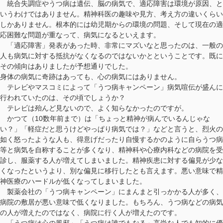
統合失調症やうつ病は遺伝、脳の病気で、適応障害は環境が原因、と
いうわけではありません。精神科医の趣味や見方、考え方の違いくらい
しかありません。根本的には幼児期からの環境の問題、そして現在の適
応困難な問題が重なって、病気になるといえます。
「適応障害」発表があった時、非常にマズいなと思ったのは、一般の
人も病気に対する抵抗がなくなるのではないかとということです。既に
その傾向はありましたが予想通りでした。
身体の病気に奇跡はあっても、心の病気にはありません。
テレビやマスコミによって「うつ病キャンペーン」病気喧伝が盛んに
行われていたのは、その頃でしょうか？
テレビは殆んど見ないので、よく知らなかったのですが。
かつて（10数年前まで）は「ちょっと精神が病んでいるんじゃな
い？」「軽症だと思うけどやっぱり病気では？」などと言うと、烈火の
如く怒ったような人も、得意げだったり自慢するかのように自らうつ病
等と病気を自称することが多くなり、精神科や心療内科などの病院を受
診し、服薬する人が増えてしまいました。精神疾患に対する偏見が少な
くなったというより、別な偏見に移行したとも言えます。悪い意味で精
神医療のハードルが低くなってしまいました。
製薬会社の「うつ病キャンペーン」にまんまと引っかかる人が多く、
病院の敷居が悪い意味で低くなりました。もちろん、うつ病などの病気
の人が増えたのではなく、病院に行く人が増えたのです。
「うつ病は心の風邪」「うつ病は誰でもなる」高尚な人でも知的に優