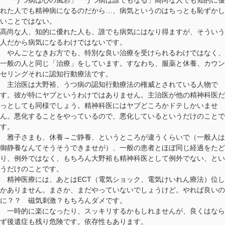
れた人でも精神病になるのだから…、病気というのはちっとも恥ずかし
いことではない。
高尚な人、知的に優れた人も、誰でも病気にはなり得ますが、そういう
人だから病気になるわけではないです。
やんごとなきお方でも、特別な良い治療を受けられるわけではなく、
一般の人と同じ「治療」をしています。すなわち、服薬と休養、カウン
セリングそれに認知行動療法です。
主治医は大野裕、うつ病の認知行動療法の権威とされている人物で
す。彼が特にヤブというわけではありません。主治医が他の精神科医だ
っとしても同様でしょう。精神科医にはヤブどころかドテしかいませ
ん。悪化することをやっているので、悪化しているというだけのことで
す。
雅子さまも、休養→ご静養、というところが違うくらいで（一般人は
御静養なんてそうそうできませが）、一般の患者とほぼ同じ経過をたど
り、例外ではなく、もちろん大野裕も精神科医として例外でない、とい
うだけのことです。
精神医療には、あとはECT（電気ショック、電気けいれん療法）位し
かありません。まさか、まだやっていないでしょうけど。やれば良いの
に？？ 磁気刺激？もちろんダメです。
一時的に楽になったり、スッキリするかもしれませんが、良くはなら
ず後遺症も残り危険です。依存性もあります。