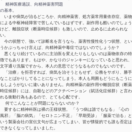
精神医療過誤、向精神薬害問題
の基本
。
いまや病気が治るどころか、向精神薬害、処方薬常用量依存症、薬物
による中枢神経障害で苦しんでいるはずです。副作用も酷いのでしょう
けど、離脱症状（断薬時症候群）も激しいので、止めるに止められな
い。
今の状態で、強いて診断名を言うなら、薬害性慢性化うつ状態、とい
うかぶっちゃけ言えば、向精神薬中毒症ではないのでしょうか？
悪くなり続けているのに主治医を変えたりもしないのは薬物依存の特
徴でもあります。もはや、かなりのジャンキーになっていると思われ、
文字通り洗脳ですから、本人の意思でどうなるものでもないのです。
「治療」を拒否すれば、病気を治そうともせず、公務をサボり、勝手
なことばかりしてることになってしまう。本人も周囲もどうにもこうに
もしようがないに違いありません。向精神薬の副作用や離脱症状（断薬
時症候群）には、自殺などのアクチベーション（賦活化症候群）と言わ
れる衝動行為もあるので、とても心配です。
何でこんなことが問題にならないのか？
要するに精神科医は裸の王様状態。 「うつ病は誰でもなる」「心の
風邪」「脳の病気」「セロトニン不足」「早期受診」「服薬で治る」と
いう製薬会社の宣伝文句が広まってしまい、皆が懐疑的でも誰も否定は
できなくなってしまいました。