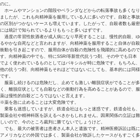
のに。
ホームやマンションの階段やベランダなどからの転落事故も多くなり
ましたが、これも向精神薬を服用している人に多いのです。自殺と事故
の区別がつかないケースも増えています。したがって、自殺者数も厳密
には統計で知られているよりももっと多いはずです。
過度の常習性飲酒者が成人病になり早死することは、慢性的自殺、ゆ
るやかな自死などと言われますが、向精神薬を服用すること自体が自殺
衝動を引き起こすので、服用自体が自殺の危険性を飛躍的に高めるので
す。向精神薬の中でも、特にSSRI等新世代抗うつ剤、その中でも日本
でよく使われているものとしてはパキシルが時に危険です。もちろん、
他の抗うつ剤、向精神薬もそれほどではないにしても、基本的には同様
です。
服薬し続けるのは危険だし、止めても激しい離脱症状がでることが多
く、離脱症状としても自殺などの衝動行為を高めることがあるので、服
薬は慢性的自殺どころではないと言えます。
※薬を急に止めることは大変危険です。
乗客も迷惑していますが、鉄道会社はもっと迷惑です。鉄道会社も、
製薬会社や精神科医を訴えるべきかもしれません。因果関係の立証は難
しいので、今のところ裁判に勝てないでしょうけど。
でも、最大の被害者は患者さん本人と遺族です。精神医療訴訟は既に
アメリカなどの外国では多く、製薬会社が敗訴したケースがもすごく多