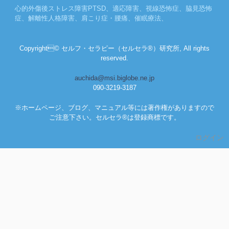
心的外傷後ストレス障害PTSD、適応障害、視線恐怖症、脇見恐怖
症、解離性人格障害、肩こり症・腰痛、催眠療法、
Copyright© セルフ・セラピー（セルセラ®）研究所, All rights
reserved.
auchida@msi.biglobe.ne.jp
090-3219-3187
※ホームページ、ブログ、マニュアル等には著作権がありますので
ご注意下さい。セルセラ®は登録商標です。
ログイン