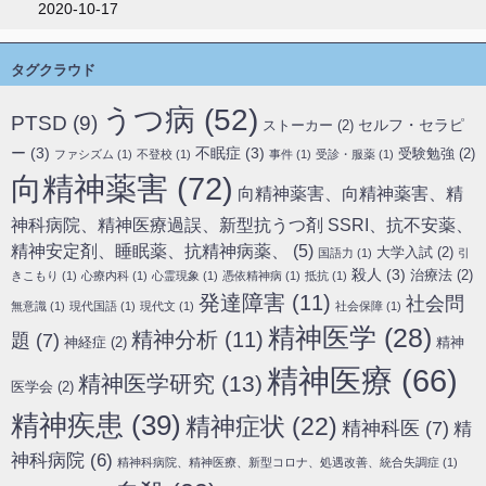
2020-10-17
タグクラウド
うつ病
(52)
PTSD
(9)
セルフ・セラピ
ストーカー
(2)
ー
(3)
不眠症
(3)
受験勉強
(2)
ファシズム
(1)
不登校
(1)
事件
(1)
受診・服薬
(1)
向精神薬害
(72)
向精神薬害、向精神薬害、精
神科病院、精神医療過誤、新型抗うつ剤 SSRI、抗不安薬、
精神安定剤、睡眠薬、抗精神病薬、
(5)
大学入試
(2)
国語力
(1)
引
殺人
(3)
治療法
(2)
きこもり
(1)
心療内科
(1)
心霊現象
(1)
憑依精神病
(1)
抵抗
(1)
発達障害
(11)
社会問
無意識
(1)
現代国語
(1)
現代文
(1)
社会保障
(1)
精神医学
(28)
精神分析
(11)
題
(7)
神経症
(2)
精神
精神医療
(66)
精神医学研究
(13)
医学会
(2)
精神疾患
(39)
精神症状
(22)
精神科医
(7)
精
神科病院
(6)
精神科病院、精神医療、新型コロナ、処遇改善、統合失調症
(1)