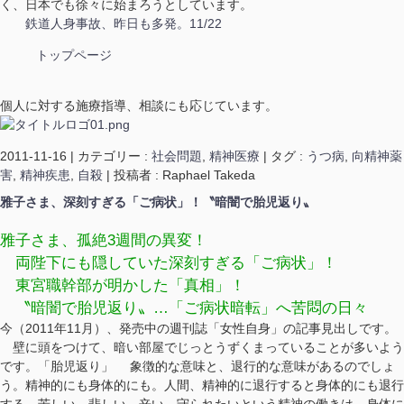
く、日本でも徐々に始まろうとしています。
鉄道人身事故、昨日も多発。11/22
トップページ
個人に対する施療指導、相談にも応じています。
2011-11-16
|
カテゴリー :
社会問題
,
精神医療
|
タグ :
うつ病
,
向精神薬
害
,
精神疾患
,
自殺
|
投稿者 : Raphael Takeda
雅子さま、深刻すぎる「ご病状」！〝暗闇で胎児返り〟
雅子さま、孤絶3週間の異変！
両陛下にも隠していた深刻すぎる「ご病状」！
東宮職幹部が明かした「真相」！
〝暗闇で胎児返り〟…「ご病状暗転」へ苦悶の日々
今（2011年11月）、発売中の週刊誌「女性自身」の記事見出しです。
壁に頭をつけて、暗い部屋でじっとうずくまっていることが多いよう
です。「胎児返り」 象徴的な意味と、退行的な意味があるのでしょ
う。精神的にも身体的にも。人間、精神的に退行すると身体的にも退行
する。苦しい、悲しい、辛い、守られたいという精神の働きは、身体に