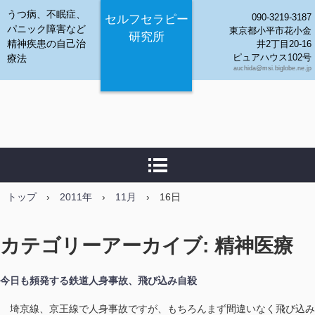
うつ病、不眠症、
090-3219-3187
セルフセラピー
パニック障害など
東京都小平市花小金
研究所
精神疾患の自己治
井2丁目20-16
ピュアハウス102号
療法
auchida@msi.biglobe.ne.jp
トップ
›
2011年
›
11月
›
16日
カテゴリーアーカイブ:
精神医療
今日も頻発する鉄道人身事故、飛び込み自殺
埼京線、京王線で人身事故ですが、もちろんまず間違いなく飛び込み