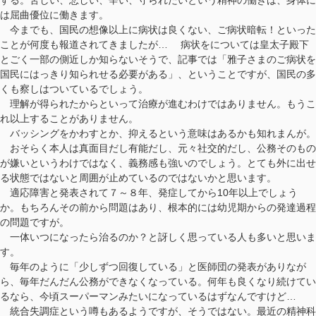
は屈曲優位に働きます。
今までも、国民の想像以上に病状は良くない、ご病状暗転！といった
ことが何度も報道されてきましたが… 病状をについては皇太子殿下
とごく一部の側近しか知らないそうで、記事では「雅子さまのご病状を
国民にはっきり知られせる必要がある」、ということですが、国民の多
くも察しはついているでしょう。
理解が得られたからといって治療が進むわけではありません。もうこ
れ以上することがありません。
バッシングをかわすとか、抑えるという意味はあるかも知れまんが。
おそらく本人は真面目だし有能だし、元々社交的だし、公務そのもの
が嫌いというわけではなく、義務感も強いのでしょう。とても外に出せ
る状態ではないと周囲が止めているのではないかと思います。
適応障害と発表されて７～８年、発症してから10年以上でしょう
か。もちろんその前から問題はあり、根本的には幼児期からの発達過程
の問題ですが。
一体いつになったら治るのか？と訝しく思っている人も多いと思いま
す。
毎年のように「少しずつ回復している」と医師団の発表がありなが
ら、毎年だんだん公務ができなくなっている。何年も良くなり続けてい
るなら、今頃スーパーマンみたいになっているはずなんですけど…
統合失調症という噂もあるようですが、そうではない。最近の精神科