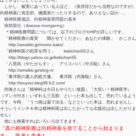
しかし、被害にあっている人ほど、（依存症だから当然なのですが）
向精神薬に肯定的、擁護派だったりするので、ありえない話か…。
精神医療過誤、向精神薬害問題の基本
病気喧伝（disease-mongering）
＊精神医療問題については、以下のブログやHPが詳しいです。
「精神医療の真実 聞かせてください、あなたの体験」 かこさん
http://ameblo.jp/momo-kako/
「精神科医の犯罪を問う」 kebichan55さん
http://blogs.yahoo.co.jp/kebichan55
「八咫烏（やたがらす）」 アリスパパ（中川聡）さん
http://ameblo.jp/sting-n/
「東洋医の素人的処方箋」 東洋医（内海聡）さん
http://touyoui.blog98.fc2.com/
内海さんは『精神科は今日もやりたい放題』『大笑い！精神医学』
（マンガ付き）いずれも三五館、といった本も出して、売れているよう
です。今時、「うつ病は薬で治る」などといった本は、売れませんし、
そういうインチキ本は精神科医は出したがっても出版社は出したがりま
せん）
他にも検索すればいろいろ出てきます。
『真の精神医療は向精神薬を捨てることから始まりま
す』 医者も患者も…