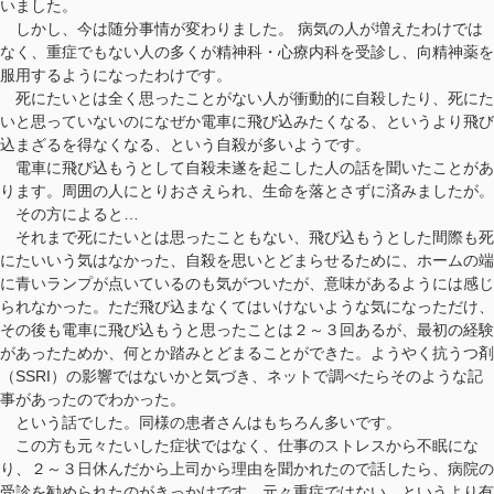
いました。
しかし、今は随分事情が変わりました。 病気の人が増えたわけでは
なく、重症でもない人の多くが精神科・心療内科を受診し、向精神薬を
服用するようになったわけです。
死にたいとは全く思ったことがない人が衝動的に自殺したり、死にた
いと思っていないのになぜか電車に飛び込みたくなる、というより飛び
込まざるを得なくなる、という自殺が多いようです。
電車に飛び込もうとして自殺未遂を起こした人の話を聞いたことがあ
ります。周囲の人にとりおさえられ、生命を落とさずに済みましたが。
その方によると…
それまで死にたいとは思ったこともない、飛び込もうとした間際も死
にたいいう気はなかった、自殺を思いとどまらせるために、ホームの端
に青いランプが点いているのも気がついたが、意味があるようには感じ
られなかった。ただ飛び込まなくてはいけないような気になっただけ、
その後も電車に飛び込もうと思ったことは２～３回あるが、最初の経験
があったためか、何とか踏みとどまることができた。ようやく抗うつ剤
（SSRI）の影響ではないかと気づき、ネットで調べたらそのような記
事があったのでわかった。
という話でした。同様の患者さんはもちろん多いです。
この方も元々たいした症状ではなく、仕事のストレスから不眠にな
り、２～３日休んだから上司から理由を聞かれたので話したら、病院の
受診を勧められたのがきっかけです。元々重症ではない、というより有