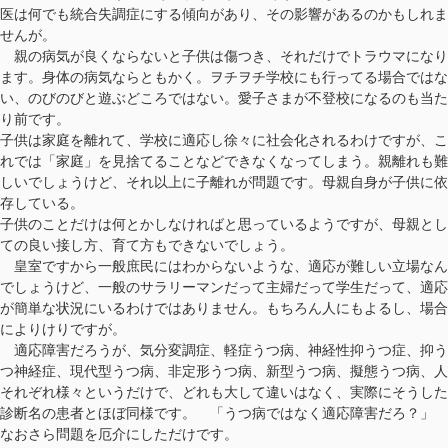
医は何でも統合失調症にする傾向があり、その影響があるのかもしれま
せんが。
親の病気が良くならないと子供は傷つき、それだけでトラウマになり
ます。身体の病気ならともかく。ヲチヲチ学校にも行ってる場合ではな
い、のびのびと遊ぶどころではない。愛子さまが不登校になるのも当た
り前です。
子供は家庭を離れて、学校に適応し徐々に社会化されるわけですが、こ
れでは「家庭」を見捨てることなどできなくなってしまう。親離れも難
しいでしょうけど、それ以上に子離れが問題です。母親自身が子供に依
存している。
子供のことだけは何とかしなければと思っているようですが、母親とし
ての良い接し方、育て方もできないでしょう。
皇室ですから一般庶民にはわからないような、適応が難しい立場なん
でしょうけど、一般のサラリーマンだって主婦だって学生だって、適応
が簡単な状況にいるわけではありません。もちろん人にもよるし、場合
によりけりですが。
適応障害だろうが、気分変調症、軽症うつ病、神経性抑うつ症、抑う
つ神経症、現代型うつ病、非定形うつ病、新型うつ病、擬態うつ病、人
それぞれ様々というだけで、どれも大して違いはなく、実際にそうした
診断名の患者とほぼ同様です。 「うつ病ではなく適応障害だろ？」
なおさら問題を厄介にしただけです。