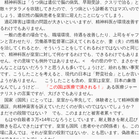
精神科医は「うつ病は遺伝で脳の病気、早期受診、クスリで治る」と
散々デタラメを吹聴してきたので、うつ病という診断名ではマズいので
しょう。遺伝性の脳病患者を皇室に迎えたことになってしまう。
適応障害は環境の問題が大きいといいますが、精神科医が環境改善す
るわけでもありません。
一般の患者の場合でも、職場環境、待遇を改善したり、上司をギャフ
ンと言わせたり、労働基準監督署に訴えてくれるとか、妻（夫）の性格
を治してくれるとか、そういうことをしてくれるわけではないのと同じ
で、精神科医が皇室に対して何かするわけでも、できるわけでもありま
せん。その意味でも例外ではありません。< 今の世の中で、まさかそ
んなことはないだろう？と思う人も多いでしょうけど、紛れも無い事実
です。こうしたことを考えると、現代の日本は「野蛮社会」としか言い
ようがありません。 こうしたことも含め、皇室は皇室、日本の象徴
なんでしょうけど…
「この国は医療で潰される！」
ある医療ジャー
ナリストの言葉ですが、大げさでもありません。
国家（国民）にとっては、皇室から率先して、体験者として精神医療
過誤、向精神薬害を訴えていただくのが良いのではないでしょうか？
まだその段階ではない？ でも、このままだと被害者累々です。
もはや自殺者３万×14年になろうとしています。耐え難きを耐え忍び
難きを忍んできたはずです。皇室も国民（患者やその関係者）も。この
場に及んでは、それが皇室の役割ではないか、とも思います。偽政者に
はできないことでしょうから。