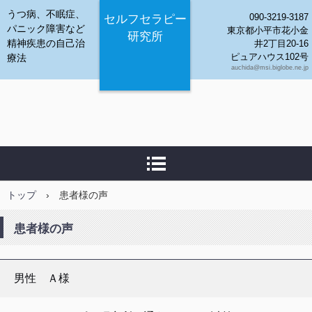
うつ病、不眠症、
090-3219-3187
セルフセラピー
パニック障害など
東京都小平市花小金
研究所
精神疾患の自己治
井2丁目20-16
ピュアハウス102号
療法
auchida@msi.biglobe.ne.jp
トップ
›
患者様の声
患者様の声
男性 Ａ様