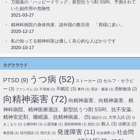
万能薬の「ハッピードラッグ」新型抗うつ剤 SSRI、予測されて
いた副作用や危険性
2021-03-27
精神科病院の身体拘束、諸外国の数百倍 「異様に多い」
2020-12-17
私の知ってる精神科医は優しく良心的な人ばかりです
2020-10-17
タグクラウド
うつ病
(52)
PTSD
(9)
セルフ・セラピ
ストーカー
(2)
ー
(3)
不眠症
(3)
受験勉強
(2)
ファシズム
(1)
不登校
(1)
事件
(1)
受診・服薬
(1)
向精神薬害
(72)
向精神薬害、向精神薬害、精
神科病院、精神医療過誤、新型抗うつ剤 SSRI、抗不安薬、
精神安定剤、睡眠薬、抗精神病薬、
(5)
大学入試
(2)
国語力
(1)
引
殺人
(3)
治療法
(2)
きこもり
(1)
心療内科
(1)
心霊現象
(1)
憑依精神病
(1)
抵抗
(1)
発達障害
(11)
社会問
無意識
(1)
現代国語
(1)
現代文
(1)
社会保障
(1)