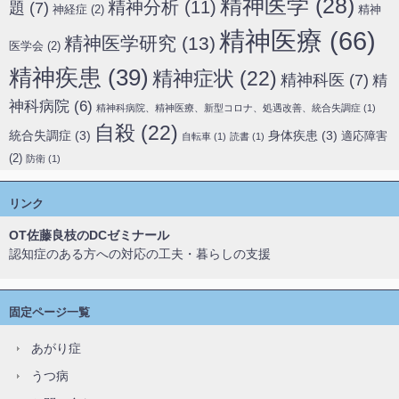
精神医学
(28)
精神分析
(11)
題
(7)
神経症
(2)
精神
精神医療
(66)
精神医学研究
(13)
医学会
(2)
精神疾患
(39)
精神症状
(22)
精神科医
(7)
精
神科病院
(6)
精神科病院、精神医療、新型コロナ、処遇改善、統合失調症
(1)
自殺
(22)
統合失調症
(3)
身体疾患
(3)
適応障害
自転車
(1)
読書
(1)
(2)
防衛
(1)
リンク
OT佐藤良枝のDCゼミナール
認知症のある方への対応の工夫・暮らしの支援
固定ページ一覧
あがり症
うつ病