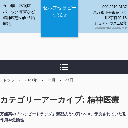
うつ病、不眠症、
090-3219-3187
セルフセラピー
パニック障害など
東京都小平市花小金
研究所
精神疾患の自己治
井2丁目20-16
ピュアハウス102号
療法
auchida@msi.biglobe.ne.jp
トップ
›
2021年
›
03月
›
27日
カテゴリーアーカイブ:
精神医療
万能薬の「ハッピードラッグ」新型抗うつ剤 SSRI、予測されていた副
作用や危険性