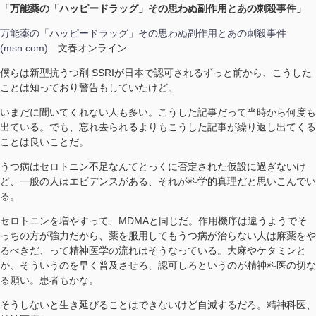
「万能薬の「ハッピードラッグ」その思わぬ副作用とあの刺殺事件」
万能薬の「ハッピードラッグ」その思わぬ副作用とあの刺殺事件
(msn.com)
文春オンライン
僕らは新型抗うつ剤 SSRIが日本で認可されるずっと前から、こうした
ことは知っており警告もしていたけど。
いまだに聞いてくれない人も多い。こうした記事だって当時から何度も
出ている。でも、忘れ去られるよりもこうした記事が繰り返し出てくる
ことは良いことだ。
うつ病はセロトニン不足なんてとっくに否定された仮設に過ぎないけ
ど、一般の人はエビデンスがある、それが科学的真理だと思いこんでい
る。
セロトニンを増やすって、MDMAと同じだ。作用機序は違うようでそ
っちの方が強力だから、薬を服用してもうつ病が治らない人は麻薬をや
るべきだ、って精神医学の流れはそうなっている。大麻やケタミンと
か、そういうのを早く普及させろ、認可しろというのが精神科医の切な
る願い。患者もかな。
そうしないと生き延びることはできないけど自滅するだろ。精神科医、