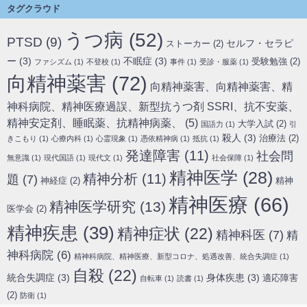
タグクラウド
うつ病
(52)
PTSD
(9)
セルフ・セラピ
ストーカー
(2)
ー
(3)
不眠症
(3)
受験勉強
(2)
ファシズム
(1)
不登校
(1)
事件
(1)
受診・服薬
(1)
向精神薬害
(72)
向精神薬害、向精神薬害、精
神科病院、精神医療過誤、新型抗うつ剤 SSRI、抗不安薬、
精神安定剤、睡眠薬、抗精神病薬、
(5)
大学入試
(2)
国語力
(1)
引
殺人
(3)
治療法
(2)
きこもり
(1)
心療内科
(1)
心霊現象
(1)
憑依精神病
(1)
抵抗
(1)
発達障害
(11)
社会問
無意識
(1)
現代国語
(1)
現代文
(1)
社会保障
(1)
精神医学
(28)
精神分析
(11)
題
(7)
神経症
(2)
精神
精神医療
(66)
精神医学研究
(13)
医学会
(2)
精神疾患
(39)
精神症状
(22)
精神科医
(7)
精
神科病院
(6)
精神科病院、精神医療、新型コロナ、処遇改善、統合失調症
(1)
自殺
(22)
統合失調症
(3)
身体疾患
(3)
適応障害
自転車
(1)
読書
(1)
(2)
防衛
(1)