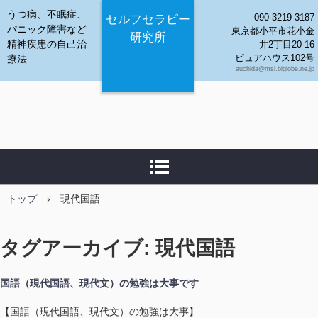
うつ病、不眠症、
090-3219-3187
セルフセラピー
パニック障害など
東京都小平市花小金
研究所
精神疾患の自己治
井2丁目20-16
ピュアハウス102号
療法
auchida@msi.biglobe.ne.jp
トップ
›
現代国語
タグアーカイブ:
現代国語
国語（現代国語、現代文）の勉強は大事です
【国語（現代国語、現代文）の勉強は大事】