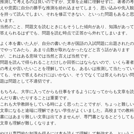
推測して考えるのは良いのですが、文章を正確に理解せずに、著者の考
えや意図に自分の勝手な推測を紛れ込ませてしまう、思い込みや先入観
を持って読んでしまい、それを修正できない、といった問題もあると思
います。
当然のこと、問題文を読むときにもそうした傾向があり、知識があって
答えられるはずでも、問題を読む時点で正答から外れてしまいます。
よく本を書いた人が、自分の書いた本が国語の入試問題に出題されたの
でやってみたら、あまり点数が取れなかったなどと言う話があります
が、これはある意味では当然と言えば当然です。
問題を読んで得られることだけしか回答にはならないので、いくら著者
の考えや言いたいことを理解していても、あるいは推測して当たってい
ても、それで答えるわけにはいかない、そうでなくては答えられない問
題は問題として不適切です。
もちろん、大学に入ってからも仕事をするようになってからも文章を読
んだり書いたりすることは重要です。
これも大学教師をしている時によく思ったことですが、ちょっと難しい
文章になると途端に理解できない学生がよくいました。高校までの教科
書にはあまり難しい文章は出てきませんが、専門書となるとどうしても
文章も理解が難しくなります。
やはり専門的な知識を得るには本を読んで理解して勉強する、というこ