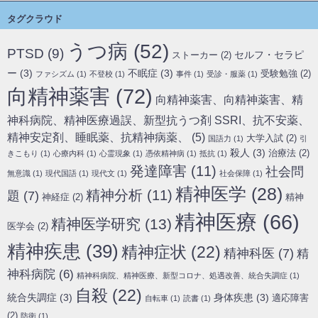
タグクラウド
うつ病
(52)
PTSD
(9)
セルフ・セラピ
ストーカー
(2)
ー
(3)
不眠症
(3)
受験勉強
(2)
ファシズム
(1)
不登校
(1)
事件
(1)
受診・服薬
(1)
向精神薬害
(72)
向精神薬害、向精神薬害、精
神科病院、精神医療過誤、新型抗うつ剤 SSRI、抗不安薬、
精神安定剤、睡眠薬、抗精神病薬、
(5)
大学入試
(2)
国語力
(1)
引
殺人
(3)
治療法
(2)
きこもり
(1)
心療内科
(1)
心霊現象
(1)
憑依精神病
(1)
抵抗
(1)
発達障害
(11)
社会問
無意識
(1)
現代国語
(1)
現代文
(1)
社会保障
(1)
精神医学
(28)
精神分析
(11)
題
(7)
神経症
(2)
精神
精神医療
(66)
精神医学研究
(13)
医学会
(2)
精神疾患
(39)
精神症状
(22)
精神科医
(7)
精
神科病院
(6)
精神科病院、精神医療、新型コロナ、処遇改善、統合失調症
(1)
自殺
(22)
統合失調症
(3)
身体疾患
(3)
適応障害
自転車
(1)
読書
(1)
(2)
防衛
(1)