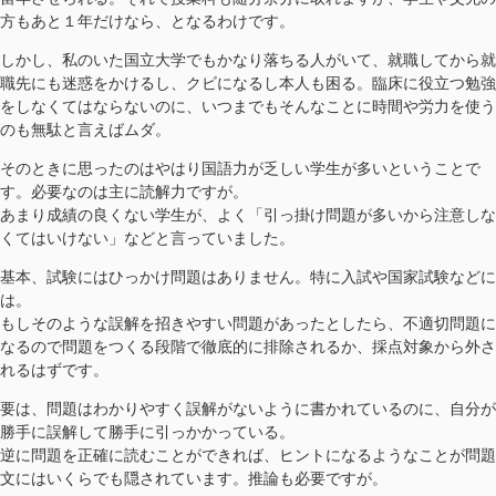
方もあと１年だけなら、となるわけです。
しかし、私のいた国立大学でもかなり落ちる人がいて、就職してから就
職先にも迷惑をかけるし、クビになるし本人も困る。臨床に役立つ勉強
をしなくてはならないのに、いつまでもそんなことに時間や労力を使う
のも無駄と言えばムダ。
そのときに思ったのはやはり国語力が乏しい学生が多いということで
す。必要なのは主に読解力ですが。
あまり成績の良くない学生が、よく「引っ掛け問題が多いから注意しな
くてはいけない」などと言っていました。
基本、試験にはひっかけ問題はありません。特に入試や国家試験などに
は。
もしそのような誤解を招きやすい問題があったとしたら、不適切問題に
なるので問題をつくる段階で徹底的に排除されるか、採点対象から外さ
れるはずです。
要は、問題はわかりやすく誤解がないように書かれているのに、自分が
勝手に誤解して勝手に引っかかっている。
逆に問題を正確に読むことができれば、ヒントになるようなことが問題
文にはいくらでも隠されています。推論も必要ですが。