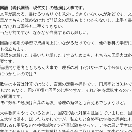
国語（現代国語、現代文）の勉強は大事です。
文章が読める、書けるつもりでも意外にできていない人が殆どです。文
章がきちんと読めなければ問題文の意味もよくわからないし、上手く書
けなければ回答も上手くできない。
当たり前ですが、なかなか自覚するのも難しい。
国語は短期の学習で成績向上につながるだけでなく、他の教科の学習に
も役立ちます。
英語を読解したり書いたり訳したりするためにも、もちろん国語力は必
要です。
論理的な思考ももちろん大事で、理系の科目だけやっても半分位しか身
につかないのでは？
数学の本質は計算ではなく、言葉の定義や操作です。円周率とは3.14で
もπでもなく、円の直径と円周の比率ですが、それが何を意味するのか
が問題です。
逆に数学の勉強は言葉の勉強、論理の勉強とも言えるでしょうけど。
大学教師をやっているときに、国家試験の対策を担当していました。国
立大学は基本、ほったらかしですが、私立だと合格率は学校の評判にも
関わるし重要なので模擬試験だの卒業試験をやって、デキの悪い学生は
留年させられる。それで授業料も随分余分に取れますが、学生や父兄の