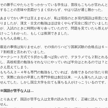
その勝手にやたらと引っかかっている学生は、普段もこちらが言わんと
することの意味や意図がうまく伝わらず、やはり話が通じ難かった。
あまりでかい声では言えませんが、私は現役のとき現代国語は得意にな
りましたが、漢文・古文の勉強はほぼ全くやらず完全に投げていました
が、入試のときに時間が有り余っていたので、問題を見ていたら答えが
けっこうわかった、もしくは推測できました。
もちろん合格した。
最近の事情は知りませんが、その頃のリハビリ国家試験の合格点は６～
７割程度と言われていました。
マークシート方式で５択から選べば良いので、デタラメでも２割とれる
し、高校程度の勉強をそれなりにやっていれば半分はとれるのでは？と
さえ思えてしまう。
もちろん３～４年も専門の勉強をしていれば、合格できるのが当たり前
で、実際に自分の卒業した専門学校は創立以来、一人も落ちた人はいま
せんでした。しかし国立大学を出ても落ちる人がけっこういるのです。
※国語が苦手な人は…
とりあえず、国語が苦手な人は文章の読み方が荒く、正確に読んでいま
せん。