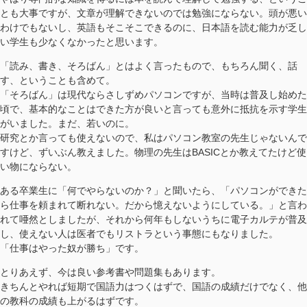
とも大事ですが、文章が理解できないのでは勉強にならない。頭が悪い
わけでもないし、英語もそこそこできるのに、日本語を読む能力が乏し
い学生も少なくなかったと思います。
「読み、書き、そろばん」とはよく言ったもので、もちろん聞く、話
す、ということも含めて。
「そろばん」は現代ならさしずめパソコンですが、当時は普及し始めた
頃で、基本的なことはできた方が良いと言っても意外に抵抗を示す学生
がいました。まだ、若いのに。
研究とか言っても使えないので、私はパソコン教室の先生じゃないんで
すけど、ずいぶん教えました。物理の先生はBASICとか教えてたけど使
い物にならない。
ある卒業生に「何でやらないのか？」と聞いたら、「パソコンができた
ら仕事を頼まれて断れない。だから憶えないようにしている。」と言わ
れて唖然としましたが、それから何年もしないうちに電子カルテが普及
し、使えない人は医者でもリストラという事態にもなりました。
「仕事はやった奴が勝ち」です。
とりあえず、今は良い参考書や問題集もあります。
きちんとやれば短期で国語力はつくはずで、国語の成績だけでなく、他
の教科の成績も上がるはずです。