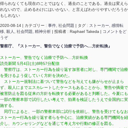
得られなくても現在のことではなく、過去のことである。過去は変えら
れないので、止めるわけにはいかない、と言えばわかりやすいだろうか
もしれない
2020-08-14
|
カテゴリー :
事件
,
社会問題
|
タグ :
ストーカー
,
感情転
移
,
殺人
,
社会問題
,
精神分析
|
投稿者 : Raphael Takeda
|
コメントをど
うぞ
警察庁、『ストーカー、警告でなく治療で予防へ…方針転換』
ストーカー、警告でなく治療で予防へ…方針転換
読売新聞 5月4日(土)8時57分配信
警察庁は、ストーカー行為を繰り返す加害者に対し、専門機関で治療
を受けるよう促していく方針を決めた。
ストーカー規制法に基づいて警告などを与えても嫌がらせが止まら
ず、殺人にまでエスカレートしたケースもあることから、警告や摘発で
被害防止を図る従来の方針を転換する必要があると判断した。今夏にも
一部の警察本部で試行したい考えで、効果を検証したうえで全国的に実
施する。
同庁によると、一部の警察本部に試行を依頼し、警告を受けてもなお
ストーカー行為を繰り返す者らを中心に、治療実績がある専門機関を紹
介し、カウンセリングなどを通じて考え方や行動の修正を図る。