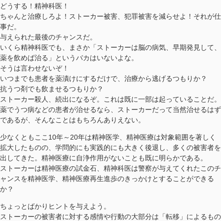
どうする！精神科医！
ちゃんと治療しろよ！ストーカー被害、犯罪被害を減らせよ！それが仕
事だ。
与えられた最後のチャンスだ。
いくら精神科医でも、まさか「ストーカーは脳の病気、早期発見して、
薬を飲めば治る」というバカはいないよな。
そうは言わせないぞ！
いつまでも患者を薬漬けにするだけで、治療から逃げるつもりか？
抗うつ剤でも飲ませるつもりか？
ストーカー殺人、続出になるぞ。これは既に一部は起っていることだ。
薬でうつ病などの患者が治せるなら、ストーカーだって当然治せるはず
であるが、そんなことはもちろんありえない。
少なくともここ10年～20年は精神医学、精神医療は対象範囲を著しく
拡大したものの、学問的にも実践的にも大きく後退し、多くの被害者を
出してきた。精神医療に自浄作用がないことも既に明らかである。
ストーカーは精神医療の試金石、精神科医は警察が与えてくれたこのチ
ャンスを精神医学、精神医療再生進歩のきっかけとすることができる
か？
ちょっとばかりヒントを与えよう。
ストーカーの被害者に対する感情や行動の大部分は「転移」によるもの