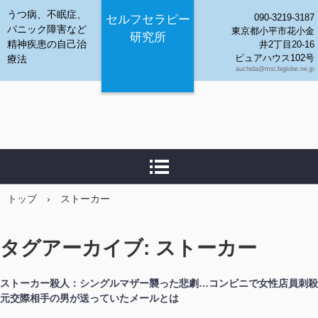
うつ病、不眠症、
090-3219-3187
セルフセラピー
パニック障害など
東京都小平市花小金
研究所
精神疾患の自己治
井2丁目20-16
ピュアハウス102号
療法
auchida@msi.biglobe.ne.jp
トップ
›
ストーカー
タグアーカイブ:
ストーカー
ストーカー殺人：シングルマザー襲った悲劇…コンビニで女性店員刺殺
元交際相手の男が送っていたメールとは