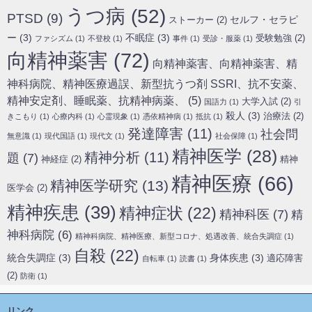
うつ病
(52)
PTSD
(9)
セルフ・セラピ
ストーカー
(2)
ー
(3)
不眠症
(3)
受験勉強
(2)
ファシズム
(1)
不登校
(1)
事件
(1)
受診・服薬
(1)
向精神薬害
(72)
向精神薬害、向精神薬害、精
神科病院、精神医療過誤、新型抗うつ剤 SSRI、抗不安薬、
精神安定剤、睡眠薬、抗精神病薬、
(5)
大学入試
(2)
国語力
(1)
引
殺人
(3)
治療法
(2)
きこもり
(1)
心療内科
(1)
心霊現象
(1)
憑依精神病
(1)
抵抗
(1)
発達障害
(11)
社会問
無意識
(1)
現代国語
(1)
現代文
(1)
社会保障
(1)
精神医学
(28)
精神分析
(11)
題
(7)
神経症
(2)
精神
精神医療
(66)
精神医学研究
(13)
医学会
(2)
精神疾患
(39)
精神症状
(22)
精神科医
(7)
精
神科病院
(6)
精神科病院、精神医療、新型コロナ、処遇改善、統合失調症
(1)
自殺
(22)
統合失調症
(3)
身体疾患
(3)
適応障害
自転車
(1)
読書
(1)
(2)
防衛
(1)
リンク