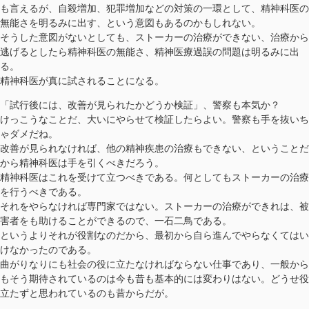
も言えるが、自殺増加、犯罪増加などの対策の一環として、精神科医の
無能さを明るみに出す、という意図もあるのかもしれない。
そうした意図がないとしても、ストーカーの治療ができない、治療から
逃げるとしたら精神科医の無能さ、精神医療過誤の問題は明るみに出
る。
精神科医が真に試されることになる。
「試行後には、改善が見られたかどうか検証」、警察も本気か？
けっこうなことだ、大いにやらせて検証したらよい。警察も手を抜いち
ゃダメだね。
改善が見られなければ、他の精神疾患の治療もできない、ということだ
から精神科医は手を引くべきだろう。
精神科医はこれを受けて立つべきである。何としてもストーカーの治療
を行うべきである。
それをやらなければ専門家ではない。ストーカーの治療ができれは、被
害者をも助けることができるので、一石二鳥である。
というよりそれが役割なのだから、最初から自ら進んでやらなくてはい
けなかったのである。
曲がりなりにも社会の役に立たなければならない仕事であり、一般から
もそう期待されているのは今も昔も基本的には変わりはない。どうせ役
立たずと思われているのも昔からだが。