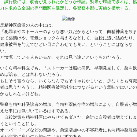
試行後には、改善が見られたかどうか検証。効果が確認できれば、協
力を求める全国の専門機関を選定し、各警察本部に実施を指示する。
反精神医療派の人の中には、
「犯罪者やストーカーのような悪い奴だからといって、向精神薬を飲ま
せて薬漬けや、電気ショックを与えるなどして、自殺に追い詰めたり、
健康被害を与えてひどい目に合わせても良い、ということにはならな
い」
と憤慨している人もいるが、それは見当違いというものだろう。
いくら精神科医でも、「ストーカーは脳の病気、早期発見して、薬を飲
めば治る」とは言わないだろう。
もしそう言うなら、いくらなんでもそりゃおかしいと、少なくとも有識
者は思うだろうし、精神医療被害減少につながるという意味ではいいの
かもしれないけどね。
警察も精神科受診者の増加、向精神薬依存症の増加により、自殺者が増
えた事には気づいているはずである。
自殺対策を精神科医にやらせてもダメだ、余計に自殺者は増えてしま
うということにも。
オーバードーズなどの問題や、急速増加中の不審死者にも向精神薬服薬
者が非常に多いのも知っているはずである。