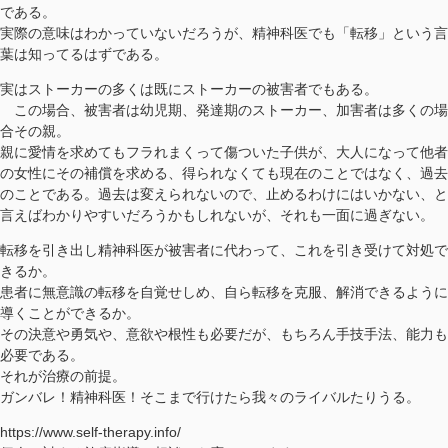
である。
実際の意味はわかっていないだろうが、精神科医でも「転移」という言
葉は知ってるはずである。
実はストーカーの多くは既にストーカーの被害者でもある。
この場合、被害者は幼児期、発達期のストーカー、加害者は多くの場
合その親。
親に愛情を求めてもフラれまくって傷ついた子供が、大人になって他者
の女性にその補償を求める、得られなくても現在のことではなく、過去
のことである。過去は変えられないので、止めるわけにはいかない、と
言えばわかりやすいだろうかもしれないが、それも一面に過ぎない。
転移を引き出し精神科医が被害者に代わって、これを引き受けて対処で
きるか。
患者に無意識の転移を自覚せしめ、自ら転移を克服、解消できるように
導くことができるか。
その決意や勇気や、意欲や根性も必要だが、もちろん手技手法、能力も
必要である。
それが治療の前提。
ガンバレ！精神科医！そこまで行けたら我々のライバルたりうる。
https://www.self-therapy.info/