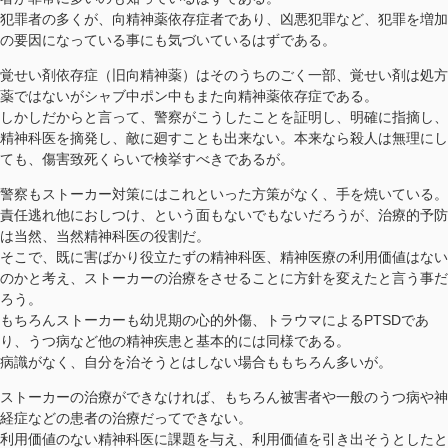
犯罪者の多くが、向精神薬依存症者であり、凶悪犯罪など、犯罪を増加
の要因になっている事にも気づいているはずである。
覚せい剤依存症（旧向精神薬）はそのうちのごく一部、覚せい剤は処方
薬ではないがシャブ中ポン中もまた向精神薬依存症である。
しかしだからと言って、警察がこうしたことを証明し、明確に指摘し、
精神科医を摘発し、敵に廻すことも出来ない。本来なら殺人は無理にし
ても、傷害致死くらいで検挙すべきであるが。
警察もストーカー対策にはこれといった方策がなく、手を焼いている。
責任逃れ他におしつけ、という面もないでもないだろうが、治療的予防
は当然、当然精神科医の役割だ。
そこで、既に害ばかり役立たずの精神科医、精神医療の利用価値はない
のかと考え、ストーカーの治療をさせることに方針を変えたと言う事だ
ろう。
もちろんストーカーも幼児期の心的外傷、トラウマによるPTSDであ
り、うつ病など他の精神疾患と基本的には同様である。
病識がなく、自分を治そうとはしない場合ももちろん多いが。
ストーカーの治療ができなければ、もちろん被害者や一般のうつ病や神
経症などの患者の治療だってできない。
利用価値のない精神科医に課題を与え、利用価値を引き出そうとしたと