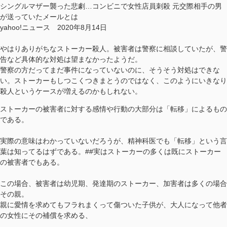
シングルマザー襲った悲劇…コンビニで女性店員刺殺 元交際相手の男
が送っていたメールとは
yahoo!ニュース 2020年8月14日
やはりありがちなストーカー殺人。被害者は警察に相談していたが、警
告など具体的な対処は望まなかったようだ。
警察の方だってまだ事件になっていないのに、そうそう対処はできな
い。ストーカーもしつこくつきまとうのではなく、このようにいきなり
殺人というケースが増えるのかもしれない。
ストーカーの被害者に対する感情や行動の大部分は「転移」によるもの
である。
実際の意味はわかっていないだろうが、精神科医でも「転移」という言
葉は知ってるはずである。##実はストーカーの多くは既にストーカー
の被害者でもある。
この場合、被害者は幼児期、発達期のストーカー、加害者は多くの場合
その親。
親に愛情を求めてもフラれまくって傷ついた子供が、大人になって他者
の女性にその補償を求める、